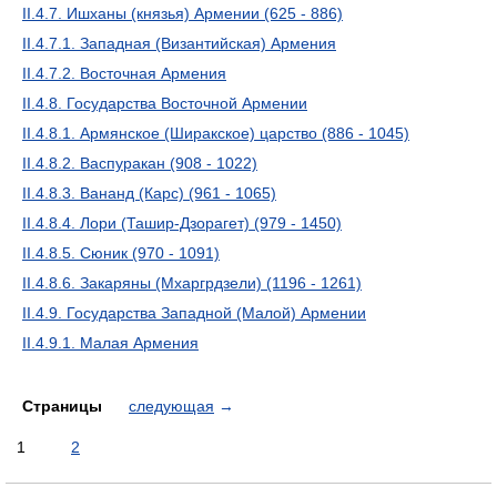
II.4.7. Ишханы (князья) Армении (625 - 886)
II.4.7.1. Западная (Византийская) Армения
II.4.7.2. Восточная Армения
II.4.8. Государства Восточной Армении
II.4.8.1. Армянское (Ширакское) царство (886 - 1045)
II.4.8.2. Васпуракан (908 - 1022)
II.4.8.3. Вананд (Карс) (961 - 1065)
II.4.8.4. Лори (Ташир-Дзорагет) (979 - 1450)
II.4.8.5. Сюник (970 - 1091)
II.4.8.6. Закаряны (Мхаргрдзели) (1196 - 1261)
II.4.9. Государства Западной (Малой) Армении
II.4.9.1. Малая Армения
Страницы
следующая
→
1
2